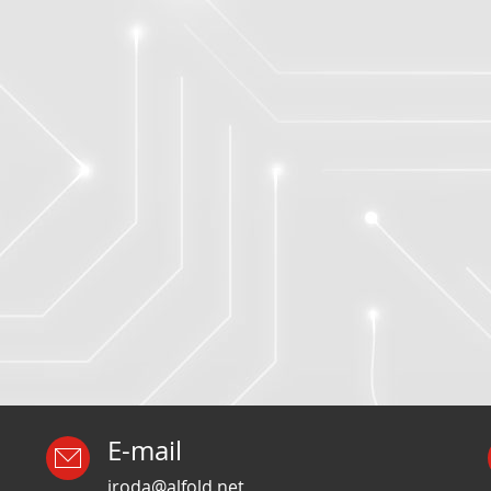
E-mail
iroda@alfold.net