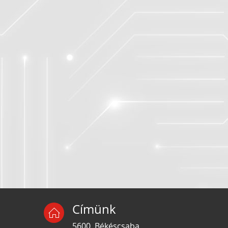
Címünk
5600, Békéscsaba,