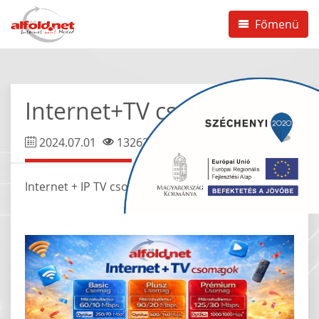
Főmenü
Internet+TV csomagok
2024.07.01
13262
Internet + IP TV csomagajánlatunkhoz az itt találja!